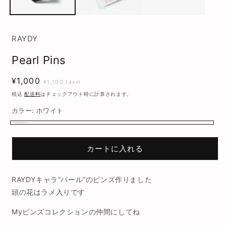
ィ
ア
(1)
(
を
RAYDY
開
く
Pearl Pins
通
¥1,000
¥1,100 taxin
常
税込
配送料
はチェックアウト時に計算されます。
価
カラー:
ホワイト
格
ホ
ワ
カートに入れる
イ
ト
RAYDYキャラ”パール”のピンズ作りました
頭の花はラメ入りです
Myピンズコレクションの仲間にしてね