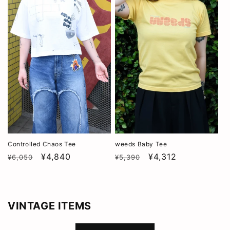
格
格
Controlled Chaos Tee
weeds Baby Tee
通
SALE
¥4,840
通
SALE
¥4,312
¥6,050
¥5,390
常
常
価
価
格
格
VINTAGE ITEMS