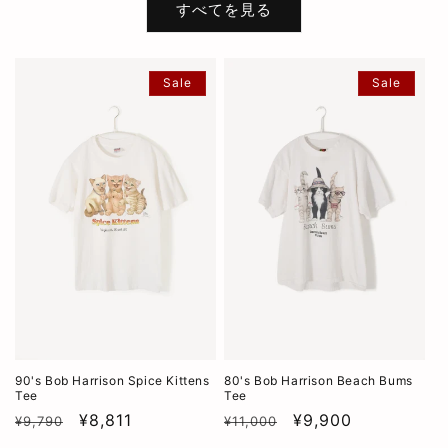
すべてを見る
Sale
Sale
90's Bob Harrison Spice Kittens
80's Bob Harrison Beach Bums
Tee
Tee
通
SALE
¥8,811
通
SALE
¥9,900
¥9,790
¥11,000
常
常