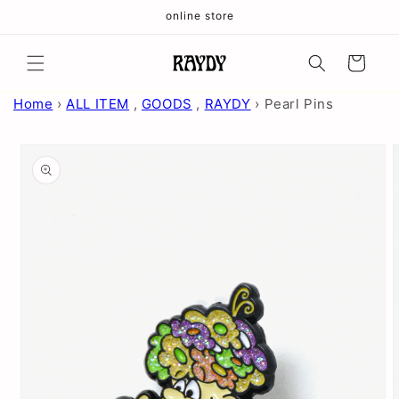
コンテ
online store
ンツに
進む
カ
ー
ト
Home
›
ALL ITEM
,
GOODS
,
RAYDY
›
Pearl Pins
商品情
報にス
キップ