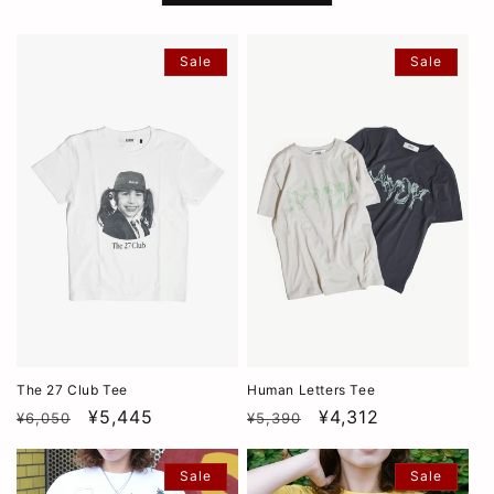
Sale
Sale
The 27 Club Tee
Human Letters Tee
通
SALE
¥5,445
通
SALE
¥4,312
¥6,050
¥5,390
常
常
価
価
Sale
Sale