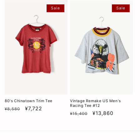
価
価
Sale
Sale
格
格
80's Chinatown Trim Tee
Vintage Remake US Men's
Racing Tee #12
通
SALE
¥7,722
¥8,580
通
SALE
¥13,860
¥15,400
常
常
価
価
格
格