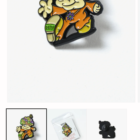
モ
ー
ダ
ル
で
メ
デ