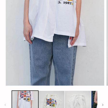
モ
ー
ダ
ル
で