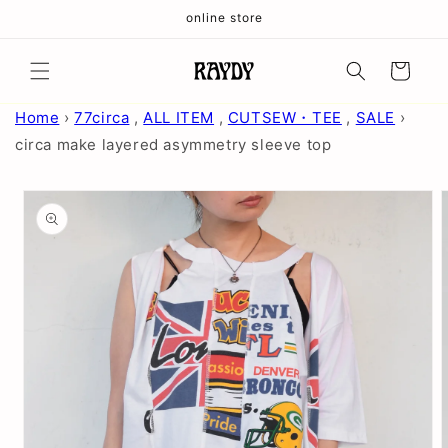
コンテ
online store
ンツに
進む
カ
ー
ト
Home
›
77circa
,
ALL ITEM
,
CUTSEW・TEE
,
SALE
›
circa make layered asymmetry sleeve top
商品情
報にス
キップ