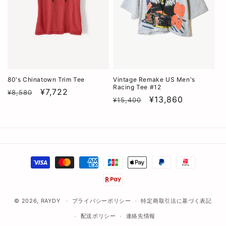
80's Chinatown Trim Tee
Vintage Remake US Men's
Racing Tee #12
通
SALE
¥7,722
¥8,580
通
SALE
¥13,860
¥15,400
常
常
価
価
格
格
決
済
方
法
© 2026,
RAYDY
プライバシーポリシー
特定商取引法に基づく表記
配送ポリシー
連絡先情報