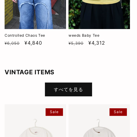
Controlled Chaos Tee
weeds Baby Tee
通
SALE
¥4,840
通
SALE
¥4,312
¥6,050
¥5,390
常
常
価
価
格
格
VINTAGE ITEMS
すべてを見る
Sale
Sale