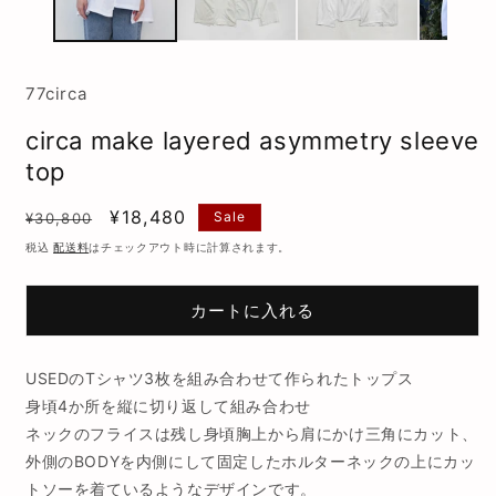
メ
デ
ィ
ア
(1)
(
77circa
を
開
circa make layered asymmetry sleeve
く
top
通
SALE
¥18,480
Sale
¥30,800
常
税込
配送料
はチェックアウト時に計算されます。
価
格
カートに入れる
USEDのTシャツ3枚を組み合わせて作られたトップス
身頃4か所を縦に切り返して組み合わせ
ネックのフライスは残し身頃胸上から肩にかけ三角にカット、
外側のBODYを内側にして固定したホルターネックの上にカッ
トソーを着ているようなデザインです。