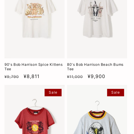
90's Bob Harrison Spice Kittens
80's Bob Harrison Beach Bums
Tee
Tee
通
SALE
¥8,811
通
SALE
¥9,900
¥9,790
¥11,000
常
常
価
価
Sale
Sale
格
格