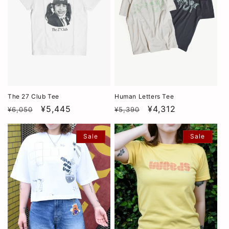
The 27 Club Tee
Human Letters Tee
通
SALE
¥5,445
通
SALE
¥4,312
¥6,050
¥5,390
常
常
価
価
Sale
Sale
格
格